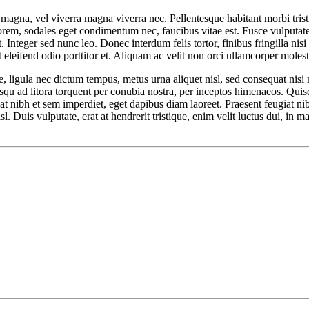
o magna, vel viverra magna viverra nec. Pellentesque habitant morbi tris
orem, sodales eget condimentum nec, faucibus vitae est. Fusce vulputate 
Integer sed nunc leo. Donec interdum felis tortor, finibus fringilla nisi f
nt eleifend odio porttitor et. Aliquam ac velit non orci ullamcorper molest
 ligula nec dictum tempus, metus urna aliquet nisl, sed consequat nisi ni
sociosqu ad litora torquent per conubia nostra, per inceptos himenaeos. Q
tpat nibh et sem imperdiet, eget dapibus diam laoreet. Praesent feugiat 
isl. Duis vulputate, erat at hendrerit tristique, enim velit luctus dui, in