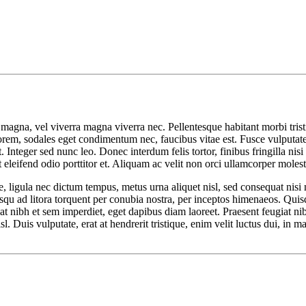
o magna, vel viverra magna viverra nec. Pellentesque habitant morbi tris
orem, sodales eget condimentum nec, faucibus vitae est. Fusce vulputate 
Integer sed nunc leo. Donec interdum felis tortor, finibus fringilla nisi f
nt eleifend odio porttitor et. Aliquam ac velit non orci ullamcorper molest
 ligula nec dictum tempus, metus urna aliquet nisl, sed consequat nisi ni
sociosqu ad litora torquent per conubia nostra, per inceptos himenaeos. Q
tpat nibh et sem imperdiet, eget dapibus diam laoreet. Praesent feugiat 
isl. Duis vulputate, erat at hendrerit tristique, enim velit luctus dui, in