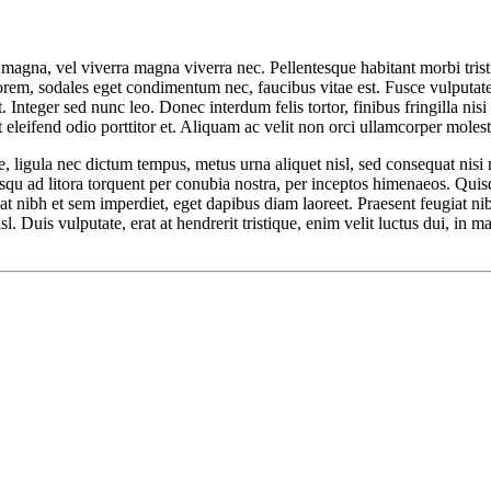
o magna, vel viverra magna viverra nec. Pellentesque habitant morbi tris
orem, sodales eget condimentum nec, faucibus vitae est. Fusce vulputate 
Integer sed nunc leo. Donec interdum felis tortor, finibus fringilla nisi f
nt eleifend odio porttitor et. Aliquam ac velit non orci ullamcorper molest
 ligula nec dictum tempus, metus urna aliquet nisl, sed consequat nisi ni
sociosqu ad litora torquent per conubia nostra, per inceptos himenaeos. Q
tpat nibh et sem imperdiet, eget dapibus diam laoreet. Praesent feugiat 
isl. Duis vulputate, erat at hendrerit tristique, enim velit luctus dui, in