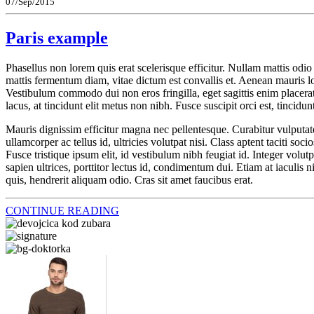
07/Sep/2015
Paris example
Phasellus non lorem quis erat scelerisque efficitur. Nullam mattis odi
mattis fermentum diam, vitae dictum est convallis et. Aenean mauris l
Vestibulum commodo dui non eros fringilla, eget sagittis enim placerat. 
lacus, at tincidunt elit metus non nibh. Fusce suscipit orci est, tincidu
Mauris dignissim efficitur magna nec pellentesque. Curabitur vulputate,
ullamcorper ac tellus id, ultricies volutpat nisi. Class aptent taciti 
Fusce tristique ipsum elit, id vestibulum nibh feugiat id. Integer volu
sapien ultrices, porttitor lectus id, condimentum dui. Etiam at iaculis n
quis, hendrerit aliquam odio. Cras sit amet faucibus erat.
CONTINUE READING