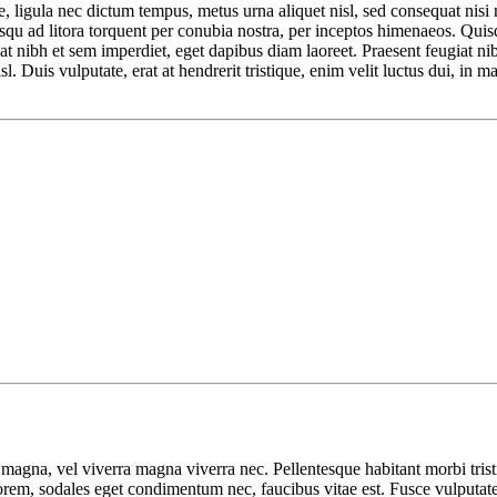
 ligula nec dictum tempus, metus urna aliquet nisl, sed consequat nisi ni
sociosqu ad litora torquent per conubia nostra, per inceptos himenaeos. Q
tpat nibh et sem imperdiet, eget dapibus diam laoreet. Praesent feugiat 
isl. Duis vulputate, erat at hendrerit tristique, enim velit luctus dui, in
o magna, vel viverra magna viverra nec. Pellentesque habitant morbi tris
orem, sodales eget condimentum nec, faucibus vitae est. Fusce vulputate 