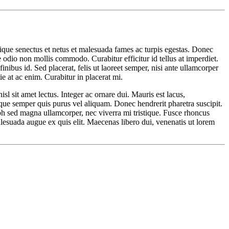
tique senectus et netus et malesuada fames ac turpis egestas. Donec
odio non mollis commodo. Curabitur efficitur id tellus at imperdiet.
inibus id. Sed placerat, felis ut laoreet semper, nisi ante ullamcorper
ie at ac enim. Curabitur in placerat mi.
sl sit amet lectus. Integer ac ornare dui. Mauris est lacus,
uisque semper quis purus vel aliquam. Donec hendrerit pharetra suscipit.
nibh sed magna ullamcorper, nec viverra mi tristique. Fusce rhoncus
 malesuada augue ex quis elit. Maecenas libero dui, venenatis ut lorem