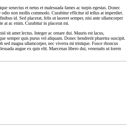
tique senectus et netus et malesuada fames ac turpis egestas. Donec
odio non mollis commodo. Curabitur efficitur id tellus at imperdiet.
inibus id. Sed placerat, felis ut laoreet semper, nisi ante ullamcorper
ie at ac enim. Curabitur in placerat mi.
sl sit amet lectus. Integer ac ornare dui. Mauris est lacus,
uisque semper quis purus vel aliquam. Donec hendrerit pharetra suscipit.
nibh sed magna ullamcorper, nec viverra mi tristique. Fusce rhoncus
 malesuada augue ex quis elit. Maecenas libero dui, venenatis ut lorem