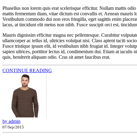
Phasellus non lorem quis erat scelerisque efficitur. Nullam mattis odi
mattis fermentum diam, vitae dictum est convallis et. Aenean mauris l
Vestibulum commodo dui non eros fringilla, eget sagittis enim placerat. 
lacus, at tincidunt elit metus non nibh. Fusce suscipit orci est, tincidu
Mauris dignissim efficitur magna nec pellentesque. Curabitur vulputate,
ullamcorper ac tellus id, ultricies volutpat nisi. Class aptent taciti 
Fusce tristique ipsum elit, id vestibulum nibh feugiat id. Integer volu
sapien ultrices, porttitor lectus id, condimentum dui. Etiam at iaculis n
quis, hendrerit aliquam odio. Cras sit amet faucibus erat.
CONTINUE READING
by admin
07/Sep/2015