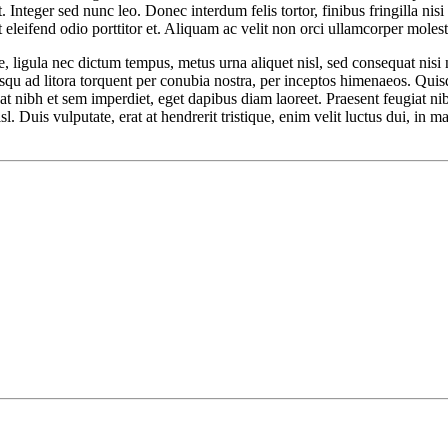
Integer sed nunc leo. Donec interdum felis tortor, finibus fringilla nisi f
nt eleifend odio porttitor et. Aliquam ac velit non orci ullamcorper molest
 ligula nec dictum tempus, metus urna aliquet nisl, sed consequat nisi ni
sociosqu ad litora torquent per conubia nostra, per inceptos himenaeos. Q
tpat nibh et sem imperdiet, eget dapibus diam laoreet. Praesent feugiat 
isl. Duis vulputate, erat at hendrerit tristique, enim velit luctus dui, in