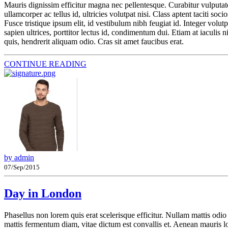
Mauris dignissim efficitur magna nec pellentesque. Curabitur vulputate,
ullamcorper ac tellus id, ultricies volutpat nisi. Class aptent taciti 
Fusce tristique ipsum elit, id vestibulum nibh feugiat id. Integer volu
sapien ultrices, porttitor lectus id, condimentum dui. Etiam at iaculis n
quis, hendrerit aliquam odio. Cras sit amet faucibus erat.
CONTINUE READING
by admin
07/Sep/2015
Day in London
Phasellus non lorem quis erat scelerisque efficitur. Nullam mattis odi
mattis fermentum diam, vitae dictum est convallis et. Aenean mauris l