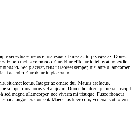
tique senectus et netus et malesuada fames ac turpis egestas. Donec
odio non mollis commodo. Curabitur efficitur id tellus at imperdiet.
inibus id. Sed placerat, felis ut laoreet semper, nisi ante ullamcorper
ie at ac enim. Curabitur in placerat mi.
sl sit amet lectus. Integer ac ornare dui. Mauris est lacus,
uisque semper quis purus vel aliquam. Donec hendrerit pharetra suscipit.
nibh sed magna ullamcorper, nec viverra mi tristique. Fusce rhoncus
 malesuada augue ex quis elit. Maecenas libero dui, venenatis ut lorem