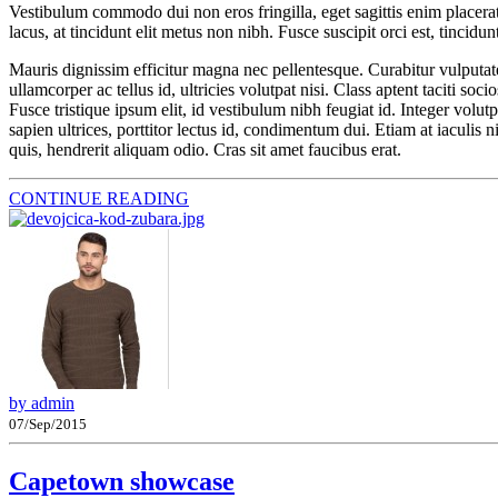
Vestibulum commodo dui non eros fringilla, eget sagittis enim placerat. 
lacus, at tincidunt elit metus non nibh. Fusce suscipit orci est, tincidu
Mauris dignissim efficitur magna nec pellentesque. Curabitur vulputate,
ullamcorper ac tellus id, ultricies volutpat nisi. Class aptent taciti 
Fusce tristique ipsum elit, id vestibulum nibh feugiat id. Integer volu
sapien ultrices, porttitor lectus id, condimentum dui. Etiam at iaculis n
quis, hendrerit aliquam odio. Cras sit amet faucibus erat.
CONTINUE READING
by admin
07/Sep/2015
Capetown showcase