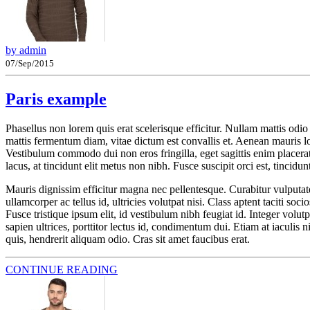
by admin
07/Sep/2015
Paris example
Phasellus non lorem quis erat scelerisque efficitur. Nullam mattis odi
mattis fermentum diam, vitae dictum est convallis et. Aenean mauris l
Vestibulum commodo dui non eros fringilla, eget sagittis enim placerat. 
lacus, at tincidunt elit metus non nibh. Fusce suscipit orci est, tincidu
Mauris dignissim efficitur magna nec pellentesque. Curabitur vulputate,
ullamcorper ac tellus id, ultricies volutpat nisi. Class aptent taciti 
Fusce tristique ipsum elit, id vestibulum nibh feugiat id. Integer volu
sapien ultrices, porttitor lectus id, condimentum dui. Etiam at iaculis n
quis, hendrerit aliquam odio. Cras sit amet faucibus erat.
CONTINUE READING