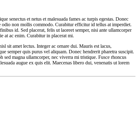
tique senectus et netus et malesuada fames ac turpis egestas. Donec
odio non mollis commodo. Curabitur efficitur id tellus at imperdiet.
inibus id. Sed placerat, felis ut laoreet semper, nisi ante ullamcorper
ie at ac enim. Curabitur in placerat mi.
sl sit amet lectus. Integer ac ornare dui. Mauris est lacus,
uisque semper quis purus vel aliquam. Donec hendrerit pharetra suscipit.
nibh sed magna ullamcorper, nec viverra mi tristique. Fusce rhoncus
 malesuada augue ex quis elit. Maecenas libero dui, venenatis ut lorem