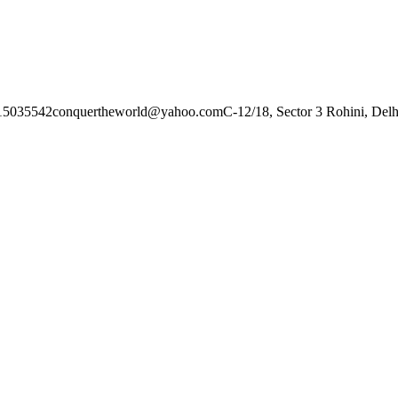
15035542
conquertheworld@yahoo.com
C-12/18, Sector 3
Rohini, Delh