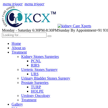
menu trigger
menu trigger
Monday - Saturday 6:30PM-8:30PM
Sunday By Appointment
+91 93
Home
About us
Treatment
Kidney Stones Surgeries
PCNL
RIRS
Ureteric Stones Surgery
URS
Urinary Bladder Stones Surgery
Prostate Surgeries
TURP
HOLPE
Urology Oncology
Treatment
Gallery