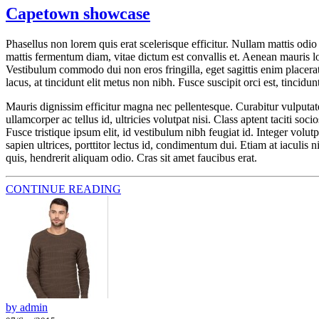
Capetown showcase
Phasellus non lorem quis erat scelerisque efficitur. Nullam mattis odi
mattis fermentum diam, vitae dictum est convallis et. Aenean mauris l
Vestibulum commodo dui non eros fringilla, eget sagittis enim placerat. 
lacus, at tincidunt elit metus non nibh. Fusce suscipit orci est, tincidu
Mauris dignissim efficitur magna nec pellentesque. Curabitur vulputate,
ullamcorper ac tellus id, ultricies volutpat nisi. Class aptent taciti 
Fusce tristique ipsum elit, id vestibulum nibh feugiat id. Integer volu
sapien ultrices, porttitor lectus id, condimentum dui. Etiam at iaculis n
quis, hendrerit aliquam odio. Cras sit amet faucibus erat.
CONTINUE READING
by admin