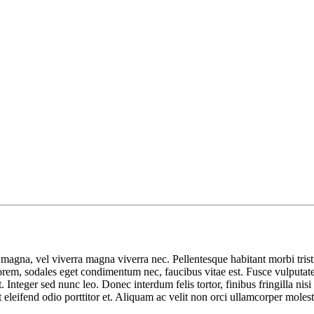
o magna, vel viverra magna viverra nec. Pellentesque habitant morbi tris
orem, sodales eget condimentum nec, faucibus vitae est. Fusce vulputate 
Integer sed nunc leo. Donec interdum felis tortor, finibus fringilla nisi f
nt eleifend odio porttitor et. Aliquam ac velit non orci ullamcorper molest