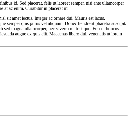
inibus id. Sed placerat, felis ut laoreet semper, nisi ante ullamcorper
ie at ac enim. Curabitur in placerat mi.
sl sit amet lectus. Integer ac ornare dui. Mauris est lacus,
uisque semper quis purus vel aliquam. Donec hendrerit pharetra suscipit.
nibh sed magna ullamcorper, nec viverra mi tristique. Fusce rhoncus
 malesuada augue ex quis elit. Maecenas libero dui, venenatis ut lorem