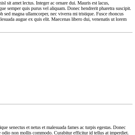
sl sit amet lectus. Integer ac ornare dui. Mauris est lacus,
uisque semper quis purus vel aliquam. Donec hendrerit pharetra suscipit.
nibh sed magna ullamcorper, nec viverra mi tristique. Fusce rhoncus
 malesuada augue ex quis elit. Maecenas libero dui, venenatis ut lorem
tique senectus et netus et malesuada fames ac turpis egestas. Donec
odio non mollis commodo. Curabitur efficitur id tellus at imperdiet.