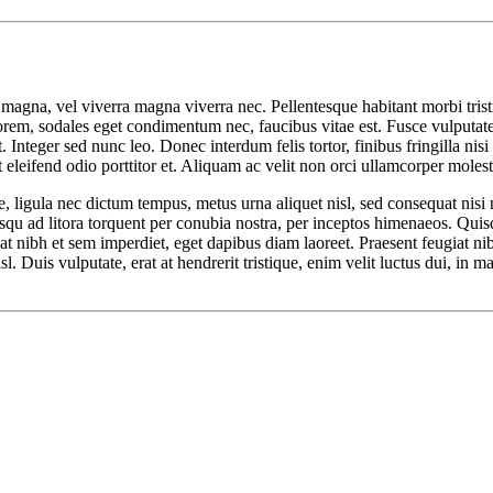
o magna, vel viverra magna viverra nec. Pellentesque habitant morbi tris
orem, sodales eget condimentum nec, faucibus vitae est. Fusce vulputate 
Integer sed nunc leo. Donec interdum felis tortor, finibus fringilla nisi f
nt eleifend odio porttitor et. Aliquam ac velit non orci ullamcorper molest
 ligula nec dictum tempus, metus urna aliquet nisl, sed consequat nisi ni
sociosqu ad litora torquent per conubia nostra, per inceptos himenaeos. Q
tpat nibh et sem imperdiet, eget dapibus diam laoreet. Praesent feugiat 
isl. Duis vulputate, erat at hendrerit tristique, enim velit luctus dui, in